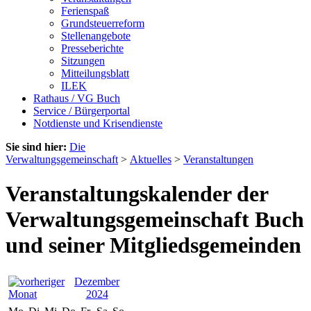
Ferienspaß
Grundsteuerreform
Stellenangebote
Presseberichte
Sitzungen
Mitteilungsblatt
ILEK
Rathaus / VG Buch
Service / Bürgerportal
Notdienste und Krisendienste
Sie sind hier:
Die
Verwaltungsgemeinschaft
>
Aktuelles
>
Veranstaltungen
Veranstaltungskalender der
Verwaltungsgemeinschaft Buch
und seiner Mitgliedsgemeinden
Dezember
2024