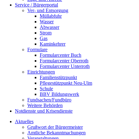
Service / Bürgerportal
Ver- und Entsorgung
Müllabfuhr
Wasser
Abwasser
Strom
Gas
Kaminkehrer
Formulare
Formularcenter Buch
Formularcenter Oberroth
Formularcenter Unterroth
Einrichtungen
Familienstützpunkt
Pflegestützpunkt Neu-Ulm
Schule
BBV Bildungswerk
Fundsachen/Fundbüro
Weitere Behörden
Notdienste und Krisendienste
Aktuelles
Grußwort der Bürgermeister
Amtliche Bekanntmachungen
Veranstaltungen