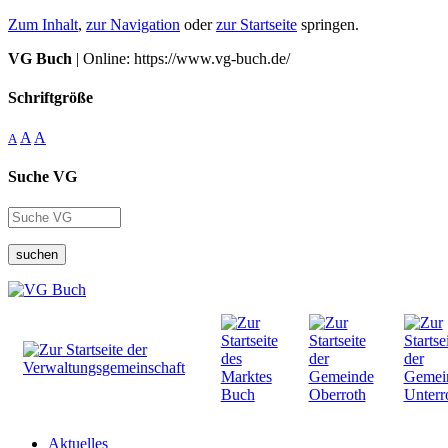
Zum Inhalt
,
zur Navigation
oder
zur Startseite
springen.
VG Buch
| Online: https://www.vg-buch.de/
Schriftgröße
A
A
A
Suche VG
suchen
Aktuelles