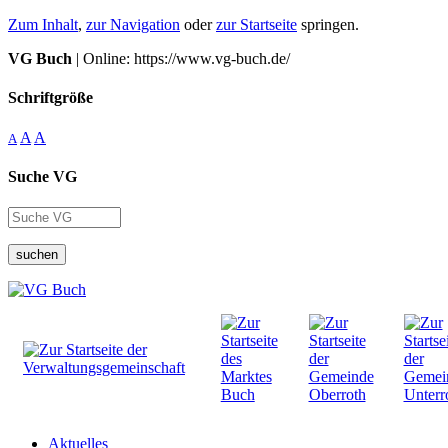
Zum Inhalt
,
zur Navigation
oder
zur Startseite
springen.
VG Buch
| Online: https://www.vg-buch.de/
Schriftgröße
A
A
A
Suche VG
suchen
Aktuelles