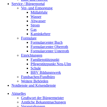
Service / Bürgerportal
Ver- und Entsorgung
Müllabfuhr
Wasser
Abwasser
Strom
Gas
Kaminkehrer
Formulare
Formularcenter Buch
Formularcenter Oberroth
Formularcenter Unterroth
Einrichtungen
Familienstützpunkt
Pflegestützpunkt Neu-Ulm
Schule
BBV Bildungswerk
Fundsachen/Fundbüro
Weitere Behörden
Notdienste und Krisendienste
Aktuelles
Grußwort der Bürgermeister
Amtliche Bekanntmachungen
Veranstaltungen