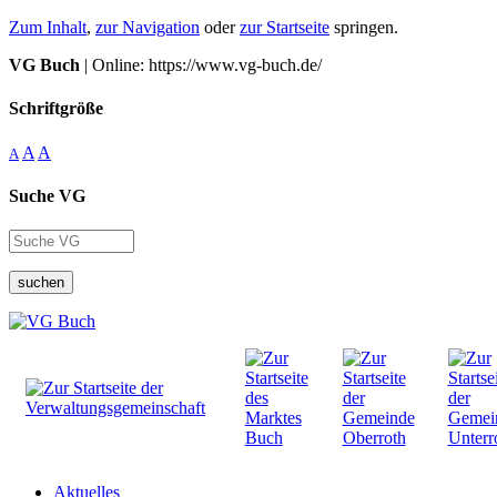
Zum Inhalt
,
zur Navigation
oder
zur Startseite
springen.
VG Buch
| Online: https://www.vg-buch.de/
Schriftgröße
A
A
A
Suche VG
suchen
Aktuelles