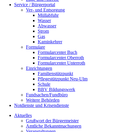
Service / Bürgerportal
Ver- und Entsorgung
Müllabfuhr
Wasser
Abwasser
Strom
Gas
Kaminkehrer
Formulare
Formularcenter Buch
Formularcenter Oberroth
Formularcenter Unterroth
Einrichtungen
Familienstützpunkt
Pflegestützpunkt Neu-Ulm
Schule
BBV Bildungswerk
Fundsachen/Fundbüro
Weitere Behörden
Notdienste und Krisendienste
Aktuelles
Grußwort der Bürgermeister
Amtliche Bekanntmachungen
Veranstaltungen