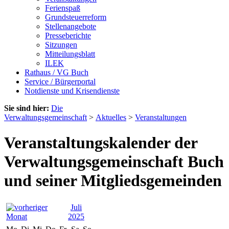
Ferienspaß
Grundsteuerreform
Stellenangebote
Presseberichte
Sitzungen
Mitteilungsblatt
ILEK
Rathaus / VG Buch
Service / Bürgerportal
Notdienste und Krisendienste
Sie sind hier:
Die
Verwaltungsgemeinschaft
>
Aktuelles
>
Veranstaltungen
Veranstaltungskalender der
Verwaltungsgemeinschaft Buch
und seiner Mitgliedsgemeinden
Juli
2025