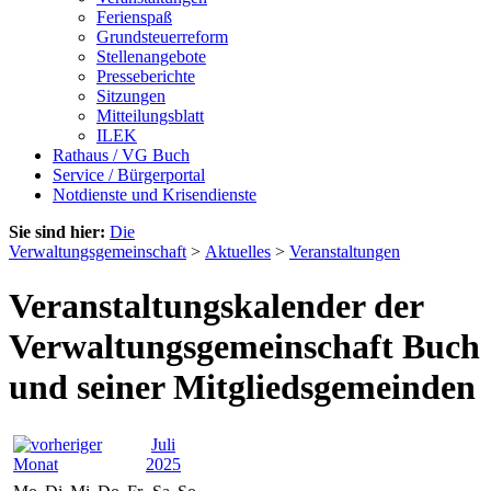
Ferienspaß
Grundsteuerreform
Stellenangebote
Presseberichte
Sitzungen
Mitteilungsblatt
ILEK
Rathaus / VG Buch
Service / Bürgerportal
Notdienste und Krisendienste
Sie sind hier:
Die
Verwaltungsgemeinschaft
>
Aktuelles
>
Veranstaltungen
Veranstaltungskalender der
Verwaltungsgemeinschaft Buch
und seiner Mitgliedsgemeinden
Juli
2025