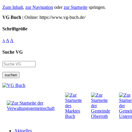
Zum Inhalt
,
zur Navigation
oder
zur Startseite
springen.
VG Buch
| Online: https://www.vg-buch.de/
Schriftgröße
A
A
A
Suche VG
suchen
Aktuelles