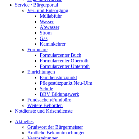
Service / Bürgerportal
Ver- und Entsorgung
Müllabfuhr
Wasser
Abwasser
Strom
Gas
Kaminkehrer
Formulare
Formularcenter Buch
Formularcenter Oberroth
Formularcenter Unterroth
Einrichtungen
Familienstützpunkt
Pflegestützpunkt Neu-Ulm
Schule
BBV Bildungswerk
Fundsachen/Fundbüro
Weitere Behörden
Notdienste und Krisendienste
Aktuelles
Grußwort der Bürgermeister
Amtliche Bekanntmachungen
Veranstaltungen