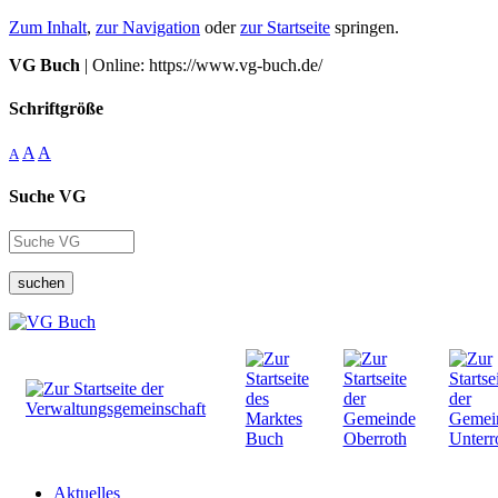
Zum Inhalt
,
zur Navigation
oder
zur Startseite
springen.
VG Buch
| Online: https://www.vg-buch.de/
Schriftgröße
A
A
A
Suche VG
suchen
Aktuelles