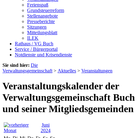
Ferienspaß
Grundsteuerreform
Stellenangebote
Presseberichte
Sitzungen
Mitteilungsblatt
ILEK
Rathaus / VG Buch
Service / Bürgerportal
Notdienste und Krisendienste
Sie sind hier:
Die
Verwaltungsgemeinschaft
>
Aktuelles
>
Veranstaltungen
Veranstaltungskalender der
Verwaltungsgemeinschaft Buch
und seiner Mitgliedsgemeinden
Juni
2024