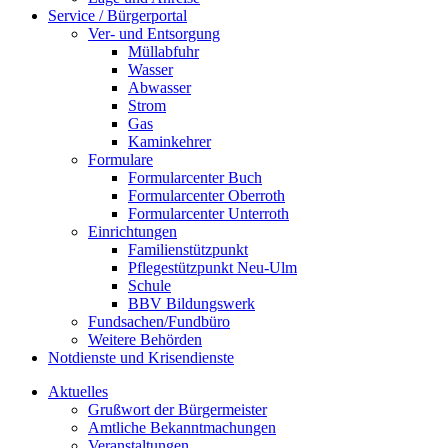
Service / Bürgerportal
Ver- und Entsorgung
Müllabfuhr
Wasser
Abwasser
Strom
Gas
Kaminkehrer
Formulare
Formularcenter Buch
Formularcenter Oberroth
Formularcenter Unterroth
Einrichtungen
Familienstützpunkt
Pflegestützpunkt Neu-Ulm
Schule
BBV Bildungswerk
Fundsachen/Fundbüro
Weitere Behörden
Notdienste und Krisendienste
Aktuelles
Grußwort der Bürgermeister
Amtliche Bekanntmachungen
Veranstaltungen