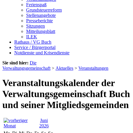
Ferienspaß
Grundsteuerreform
Stellenangebote
Presseberichte
Sitzungen
Mitteilungsblatt
ILEK
Rathaus / VG Buch
Service / Bürgerportal
Notdienste und Krisendienste
Sie sind hier:
Die
Verwaltungsgemeinschaft
>
Aktuelles
>
Veranstaltungen
Veranstaltungskalender der
Verwaltungsgemeinschaft Buch
und seiner Mitgliedsgemeinden
Juni
2026