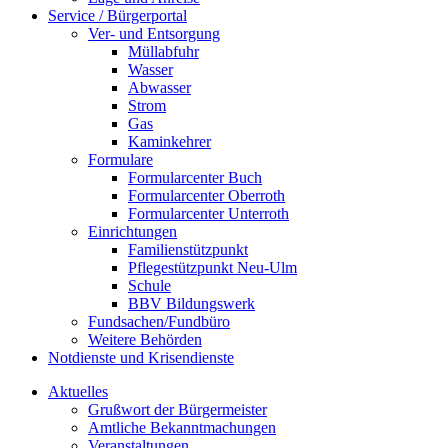
Service / Bürgerportal
Ver- und Entsorgung
Müllabfuhr
Wasser
Abwasser
Strom
Gas
Kaminkehrer
Formulare
Formularcenter Buch
Formularcenter Oberroth
Formularcenter Unterroth
Einrichtungen
Familienstützpunkt
Pflegestützpunkt Neu-Ulm
Schule
BBV Bildungswerk
Fundsachen/Fundbüro
Weitere Behörden
Notdienste und Krisendienste
Aktuelles
Grußwort der Bürgermeister
Amtliche Bekanntmachungen
Veranstaltungen