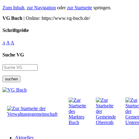
Zum Inhalt
,
zur Navigation
oder
zur Startseite
springen.
VG Buch
| Online: https://www.vg-buch.de/
Schriftgröße
A
A
A
Suche VG
suchen
Aktuelles