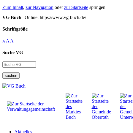
Zum Inhalt
,
zur Navigation
oder
zur Startseite
springen.
VG Buch
| Online: https://www.vg-buch.de/
Schriftgröße
A
A
A
Suche VG
suchen
Aktuelles