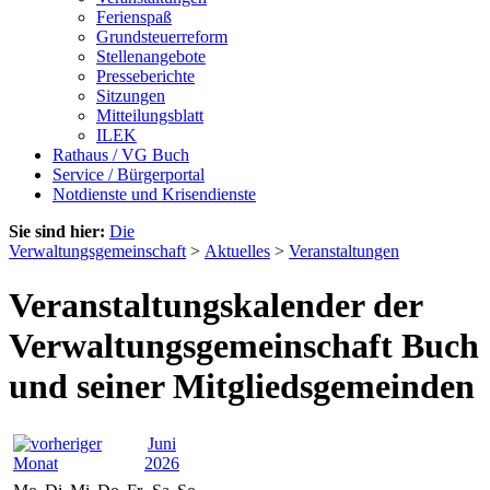
Ferienspaß
Grundsteuerreform
Stellenangebote
Presseberichte
Sitzungen
Mitteilungsblatt
ILEK
Rathaus / VG Buch
Service / Bürgerportal
Notdienste und Krisendienste
Sie sind hier:
Die
Verwaltungsgemeinschaft
>
Aktuelles
>
Veranstaltungen
Veranstaltungskalender der
Verwaltungsgemeinschaft Buch
und seiner Mitgliedsgemeinden
Juni
2026