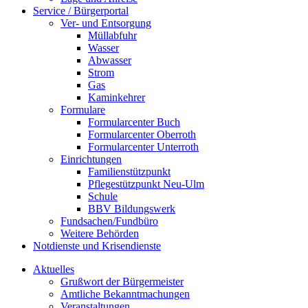
Service / Bürgerportal
Ver- und Entsorgung
Müllabfuhr
Wasser
Abwasser
Strom
Gas
Kaminkehrer
Formulare
Formularcenter Buch
Formularcenter Oberroth
Formularcenter Unterroth
Einrichtungen
Familienstützpunkt
Pflegestützpunkt Neu-Ulm
Schule
BBV Bildungswerk
Fundsachen/Fundbüro
Weitere Behörden
Notdienste und Krisendienste
Aktuelles
Grußwort der Bürgermeister
Amtliche Bekanntmachungen
Veranstaltungen