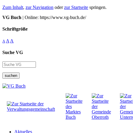
Zum Inhalt
,
zur Navigation
oder
zur Startseite
springen.
VG Buch
| Online: https://www.vg-buch.de/
Schriftgröße
A
A
A
Suche VG
suchen
Aktuelles