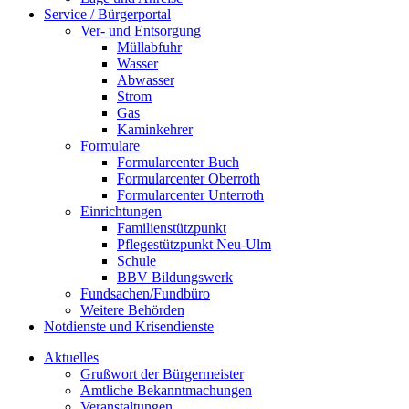
Service / Bürgerportal
Ver- und Entsorgung
Müllabfuhr
Wasser
Abwasser
Strom
Gas
Kaminkehrer
Formulare
Formularcenter Buch
Formularcenter Oberroth
Formularcenter Unterroth
Einrichtungen
Familienstützpunkt
Pflegestützpunkt Neu-Ulm
Schule
BBV Bildungswerk
Fundsachen/Fundbüro
Weitere Behörden
Notdienste und Krisendienste
Aktuelles
Grußwort der Bürgermeister
Amtliche Bekanntmachungen
Veranstaltungen