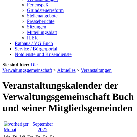
Ferienspaß
Grundsteuerreform
Stellenangebote
Presseberichte
Sitzungen
Mitteilungsblatt
ILEK
Rathaus / VG Buch
Service / Bürgerportal
Notdienste und Krisendienste
Sie sind hier:
Die
Verwaltungsgemeinschaft
>
Aktuelles
>
Veranstaltungen
Veranstaltungskalender der
Verwaltungsgemeinschaft Buch
und seiner Mitgliedsgemeinden
September
2025