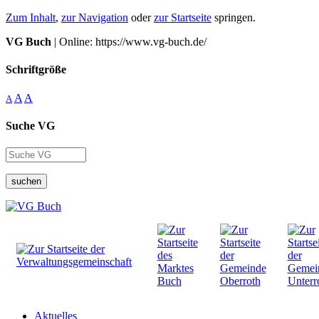
Zum Inhalt
,
zur Navigation
oder
zur Startseite
springen.
VG Buch
| Online: https://www.vg-buch.de/
Schriftgröße
A
A
A
Suche VG
suchen
Aktuelles