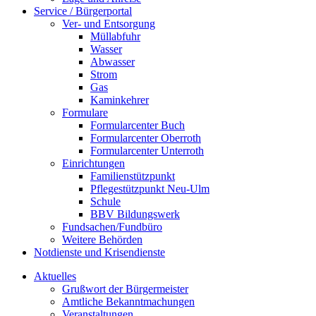
Service / Bürgerportal
Ver- und Entsorgung
Müllabfuhr
Wasser
Abwasser
Strom
Gas
Kaminkehrer
Formulare
Formularcenter Buch
Formularcenter Oberroth
Formularcenter Unterroth
Einrichtungen
Familienstützpunkt
Pflegestützpunkt Neu-Ulm
Schule
BBV Bildungswerk
Fundsachen/Fundbüro
Weitere Behörden
Notdienste und Krisendienste
Aktuelles
Grußwort der Bürgermeister
Amtliche Bekanntmachungen
Veranstaltungen