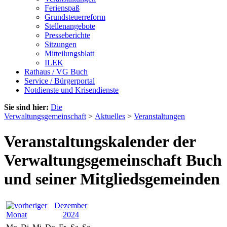
Ferienspaß
Grundsteuerreform
Stellenangebote
Presseberichte
Sitzungen
Mitteilungsblatt
ILEK
Rathaus / VG Buch
Service / Bürgerportal
Notdienste und Krisendienste
Sie sind hier:
Die
Verwaltungsgemeinschaft
>
Aktuelles
>
Veranstaltungen
Veranstaltungskalender der
Verwaltungsgemeinschaft Buch
und seiner Mitgliedsgemeinden
Dezember
2024