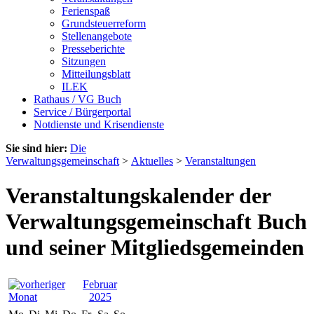
Ferienspaß
Grundsteuerreform
Stellenangebote
Presseberichte
Sitzungen
Mitteilungsblatt
ILEK
Rathaus / VG Buch
Service / Bürgerportal
Notdienste und Krisendienste
Sie sind hier:
Die
Verwaltungsgemeinschaft
>
Aktuelles
>
Veranstaltungen
Veranstaltungskalender der
Verwaltungsgemeinschaft Buch
und seiner Mitgliedsgemeinden
Februar
2025