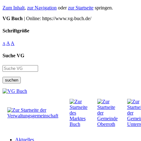
Zum Inhalt
,
zur Navigation
oder
zur Startseite
springen.
VG Buch
| Online: https://www.vg-buch.de/
Schriftgröße
A
A
A
Suche VG
suchen
Aktuelles