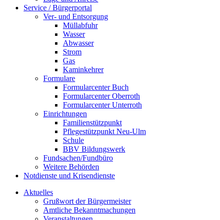
Service / Bürgerportal
Ver- und Entsorgung
Müllabfuhr
Wasser
Abwasser
Strom
Gas
Kaminkehrer
Formulare
Formularcenter Buch
Formularcenter Oberroth
Formularcenter Unterroth
Einrichtungen
Familienstützpunkt
Pflegestützpunkt Neu-Ulm
Schule
BBV Bildungswerk
Fundsachen/Fundbüro
Weitere Behörden
Notdienste und Krisendienste
Aktuelles
Grußwort der Bürgermeister
Amtliche Bekanntmachungen
Veranstaltungen