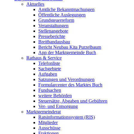
Aktuelles
Amtliche Bekanntmachungen
Öffentliche Auslegungen
Grundsteuerreform
Veranstaltungen
Stellenangebote
Presseberichte
Breitbandausbau
Bericht Neubau Kita Purzelbaum
App der Marktgemeinde Buch
Rathaus & Service
Telefonliste
Sachgebiete
Aufgaben
Satzungen und Verordnungen
Formularcenter des Marktes Buch
Fundsachen
weitere Behörden
Steuersätze, Abgaben und Gebühren
Ver- und Entsorgung
Marktgemeinderat
Ratsinformationssystem (RIS)
Mitglieder
Ausschüsse
Fraktionen