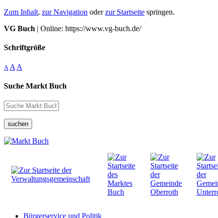
Zum Inhalt
,
zur Navigation
oder
zur Startseite
springen.
VG Buch
| Online: https://www.vg-buch.de/
Schriftgröße
A
A
A
Suche Markt Buch
suchen
Bürgerservice und Politik