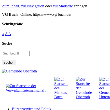
Zum Inhalt
,
zur Navigation
oder
zur Startseite
springen.
VG Buch
| Online: https://www.vg-buch.de/
Schriftgröße
A
A
A
Suche
suchen
Bürgerservice und Politik