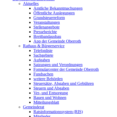
Aktuelles
Amtliche Bekanntmachungen
Öffentliche Auslegungen
Grundsteuerreform
Veranstaltungen
Stellenangebote
Presseberichte
Breitbandausbau
App der Gemeinde Oberroth
Rathaus & Bürgerservice
Telefonliste
Sachgebiete
Aufgaben
Satzungen und Verordnungen
Formularcenter der Gemeinde Oberroth
Fundsachen
weitere Behörden
Steuersätze, Abgaben und Gebühren
Steuern und Abgaben
Ver- und Entsorgung
Bauen und Wohnen
Mitteilungsblatt
Gemeinderat
Ratsinformationssystem (RIS)
Mitglieder